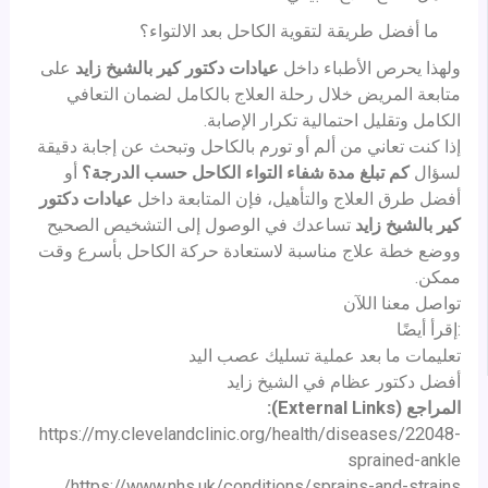
ما أفضل طريقة لتقوية الكاحل بعد الالتواء؟
ولهذا يحرص الأطباء داخل
عيادات دكتور كير بالشيخ زايد
على
متابعة المريض خلال رحلة العلاج بالكامل لضمان التعافي
الكامل وتقليل احتمالية تكرار الإصابة.
إذا كنت تعاني من ألم أو تورم بالكاحل وتبحث عن إجابة دقيقة
لسؤال
كم تبلغ مدة شفاء التواء الكاحل حسب الدرجة؟
أو
أفضل طرق العلاج والتأهيل، فإن المتابعة داخل
عيادات دكتور
كير بالشيخ زايد
تساعدك في الوصول إلى التشخيص الصحيح
ووضع خطة علاج مناسبة لاستعادة حركة الكاحل بأسرع وقت
ممكن.
تواصل معنا اللآن
:إقرأ أيضًا
تعليمات ما بعد عملية تسليك عصب اليد
أفضل دكتور عظام في الشيخ زايد
المراجع (External Links):
https://my.clevelandclinic.org/health/diseases/22048-
sprained-ankle
https://www.nhs.uk/conditions/sprains-and-strains/