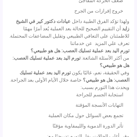
ضعف الحركة المفاجئ
خروج إفرازات من الجرح
ولهذا تؤكد الفرق الطبية داخل
عيادات دكتور كير
في الشيخ
زايد
أن التقييم الصحيح للحالة بعد العملية يُعد أمرًا مهمًا
للاطمئنان على التعافي الطبيعي وتقليل المضاعفات المحتملة.
تعرف علي المزيد عن
خدماتنا
تورم اليد بعد عملية تسليك العصب: هل هو طبيعي؟
من أكثر الأسئلة الشائعة:
تورم اليد بعد عملية تسليك العصب:
هل هو طبيعي؟
وفي الحقيقة، نعم، غالبًا يكون
تورم اليد بعد عملية تسليك
العصب: هل هو طبيعي؟
خاصة خلال الأيام الأولى بعد الجراحة.
ويحدث هذا التورم بسبب:
استجابة الجسم للجراحة
التهابات الأنسجة المؤقتة
تجمع بعض السوائل حول مكان العملية
تأثر الدورة الدموية والليمفاوية مؤقتًا
وفي أغلب الحالات، يقل التورم تدريجيًا مع: