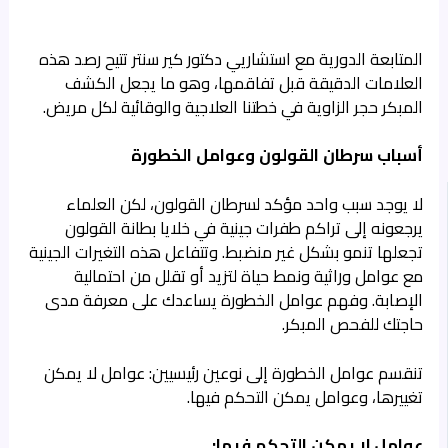
المتابعة الدورية مع استشاريي دكتور كير سنتر تتيح رصد هذه
العلامات الدقيقة قبل تفاقمها، وهو ما يجعل الكشف
المبكر حجر الزاوية في خطتنا العلاجية والوقائية لكل مريض.
أسباب سرطان القولون وعوامل الخطورة
لا يوجد سبب واحد مؤكد لسرطان القولون، لكن العلماء
يرجعونه إلى تراكم طفرات جينية في خلايا بطانة القولون
تجعلها تنمو بشكل غير منضبط. وتتفاعل هذه التغيرات الجينية
مع عوامل وراثية ونمط حياة لتزيد أو تقلل من احتمالية
الإصابة. وفهم عوامل الخطورة يساعدك على معرفة مدى
حاجتك للفحص المبكر.
تنقسم عوامل الخطورة إلى نوعين رئيسيين: عوامل لا يمكن
تغييرها، وعوامل يمكن التحكم فيها.
عوامل لا يمكن التحكم فيها: