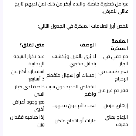
عوامل خطورة خاصة، والبدء أبكر من ذلك لمن لديهم تاريخ
عائلي للمرض.
نلخص أبرز العلامات المبكرة في الجدول التالي:
العلامة
الوصف
متى تقلق؟
المبكرة
دم خفي في
لا يُرى بالعين ويُكشف
عند تكرار النتيجة
البراز
بتحليل مخبري
الإيجابية
تغير طفيف في
استمراره أكثر من
إمساك أو إسهال متقطع
الإخراج
3 أسابيع
انخفاض الحديد دون سبب
خاصة لدى كبار
فقر دم غير مبرر
واضح
السن
مع وجود أعراض
إرهاق مزمن
تعب دائم دون مجهود
أخرى
انزعاج بطني
إذا صاحبه فقدان
غازات أو انتفاخ متكرر
خفيف
وزن