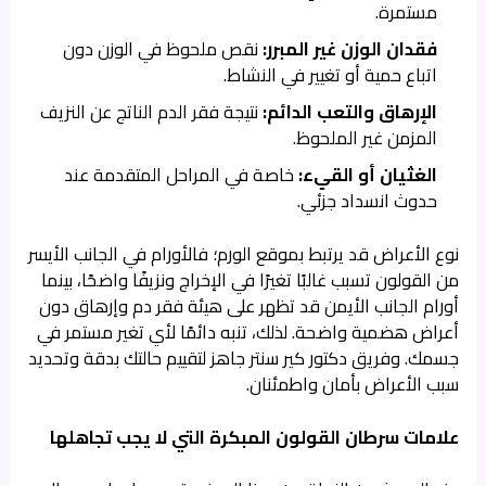
مستمرة.
فقدان الوزن غير المبرر:
نقص ملحوظ في الوزن دون
اتباع حمية أو تغيير في النشاط.
الإرهاق والتعب الدائم:
نتيجة فقر الدم الناتج عن النزيف
المزمن غير الملحوظ.
الغثيان أو القيء:
خاصة في المراحل المتقدمة عند
حدوث انسداد جزئي.
نوع الأعراض قد يرتبط بموقع الورم؛ فالأورام في الجانب الأيسر
من القولون تسبب غالبًا تغيرًا في الإخراج ونزيفًا واضحًا، بينما
أورام الجانب الأيمن قد تظهر على هيئة فقر دم وإرهاق دون
أعراض هضمية واضحة. لذلك، تنبه دائمًا لأي تغير مستمر في
جسمك. وفريق دكتور كير سنتر جاهز لتقييم حالتك بدقة وتحديد
سبب الأعراض بأمان واطمئنان.
علامات سرطان القولون المبكرة التي لا يجب تجاهلها