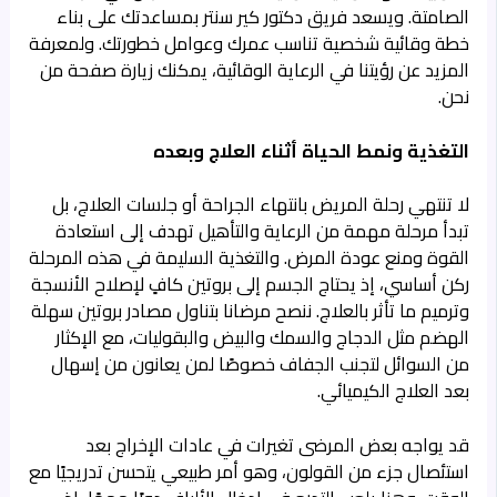
الصامتة. ويسعد فريق دكتور كير سنتر بمساعدتك على بناء
خطة وقائية شخصية تناسب عمرك وعوامل خطورتك. ولمعرفة
المزيد عن رؤيتنا في الرعاية الوقائية، يمكنك زيارة صفحة
من
نحن
.
التغذية ونمط الحياة أثناء العلاج وبعده
لا تنتهي رحلة المريض بانتهاء الجراحة أو جلسات العلاج، بل
تبدأ مرحلة مهمة من الرعاية والتأهيل تهدف إلى استعادة
القوة ومنع عودة المرض. والتغذية السليمة في هذه المرحلة
ركن أساسي، إذ يحتاج الجسم إلى بروتين كافٍ لإصلاح الأنسجة
وترميم ما تأثر بالعلاج. ننصح مرضانا بتناول مصادر بروتين سهلة
الهضم مثل الدجاج والسمك والبيض والبقوليات، مع الإكثار
من السوائل لتجنب الجفاف خصوصًا لمن يعانون من إسهال
بعد العلاج الكيميائي.
قد يواجه بعض المرضى تغيرات في عادات الإخراج بعد
استئصال جزء من القولون، وهو أمر طبيعي يتحسن تدريجيًا مع