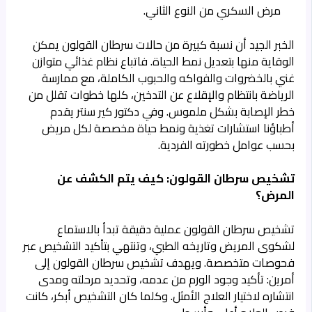
مرض السكري من النوع الثاني.
الخبر الجيد أن نسبة كبيرة من حالات سرطان القولون يمكن
الوقاية منها بتعديل نمط الحياة. فاتباع نظام غذائي متوازن
غني بالخضروات والفواكه والحبوب الكاملة، مع ممارسة
الرياضة بانتظام والإقلاع عن التدخين، كلها خطوات تقلل من
خطر الإصابة بشكل ملموس. وفي دكتور كير سنتر يقدم
أطباؤنا استشارات تغذية ونمط حياة مخصصة لكل مريض
بحسب عوامل خطورته الفردية.
تشخيص سرطان القولون: كيف يتم الكشف عن
المرض؟
تشخيص سرطان القولون عملية دقيقة تبدأ بالاستماع
لشكوى المريض وتاريخه الطبي، وتنتهي بتأكيد التشخيص عبر
فحوصات متخصصة. ويهدف تشخيص سرطان القولون إلى
أمرين: تأكيد وجود الورم من عدمه، وتحديد مرحلته ومدى
انتشاره لاختيار العلاج الأمثل. وكلما كان التشخيص أبكر، كانت