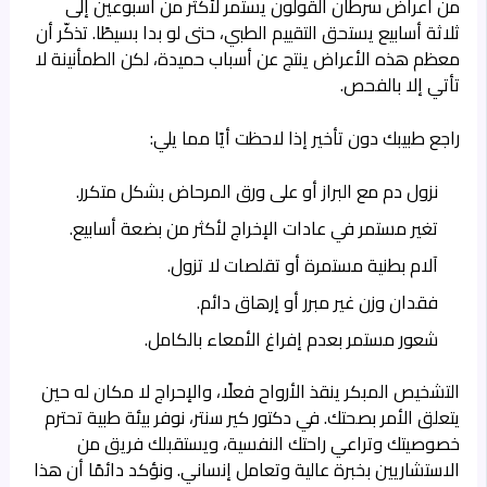
من اعراض سرطان القولون يستمر لأكثر من أسبوعين إلى
ثلاثة أسابيع يستحق التقييم الطبي، حتى لو بدا بسيطًا. تذكّر أن
معظم هذه الأعراض ينتج عن أسباب حميدة، لكن الطمأنينة لا
تأتي إلا بالفحص.
راجع طبيبك دون تأخير إذا لاحظت أيًا مما يلي:
نزول دم مع البراز أو على ورق المرحاض بشكل متكرر.
تغير مستمر في عادات الإخراج لأكثر من بضعة أسابيع.
آلام بطنية مستمرة أو تقلصات لا تزول.
فقدان وزن غير مبرر أو إرهاق دائم.
شعور مستمر بعدم إفراغ الأمعاء بالكامل.
التشخيص المبكر ينقذ الأرواح فعلًا، والإحراج لا مكان له حين
يتعلق الأمر بصحتك. في دكتور كير سنتر، نوفر بيئة طبية تحترم
خصوصيتك وتراعي راحتك النفسية، ويستقبلك فريق من
الاستشاريين بخبرة عالية وتعامل إنساني. ونؤكد دائمًا أن هذا