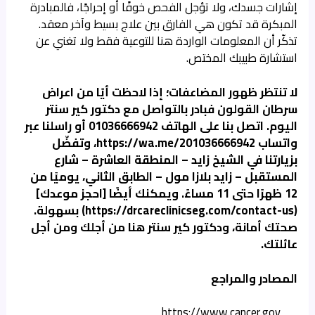
إشارات جسدك، ولا تؤجل الفحص خوفًا أو إحراجًا، فالمبادرة
المبكرة قد تكون هي الفارق بين علاج بسيط وآخر معقد.
تذكّر أن المعلومات الواردة هنا للتوعية فقط ولا تغني عن
استشارة طبيبك المختص.
لا تنتظر ظهور المضاعفات؛ إذا لاحظت أيًا من اعراض
سرطان القولون فبادر بالتواصل مع
دكتور كير سنتر
اليوم. اتصل بنا على الهاتف 01036666942 أو راسلنا عبر
واتساب
https://wa.me/201036666942
، وتفضّل
بزيارتنا في الشيخ زايد – المنطقة العاشرة – شارع
المستقبل – زايد بلازا مول – الطابق الثاني، يوميًا من
12 ظهرًا حتى 11 مساءً. ويمكنك أيضًا [احجز موعدك]
(
https://drcareclinicseg.com/contact-us
) بسهولة.
صحتك أمانة، ودكتور كير سنتر هنا من أجلك ومن أجل
عائلتك.
المصادر والمراجع
https://www.cancer.gov