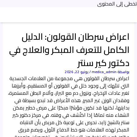
تخطي إلى المحتوى
اعراض سرطان القولون: الدليل
الكامل للتعرف المبكر والعلاج في
دكتور كير سنتر
بواسطة
medica_admin
/
يونيو 22, 2026
اعراض سرطان القولون هي مجموعة من العلامات الجسدية
التي تنبّهك إلى وجود خلل في القولون أو المستقيم، وأبرزها
تغير عادات الإخراج، ونزول دم مع البراز، وآلام البطن المستمرة،
وفقدان الوزن غير المبرر. هذه الأعراض قد تبدو بسيطة في
بدايتها، لكنها قد تكون مؤشرًا مبكرًا على مرض خطير يمكن
الشفاء منه تمامًا إذا اكتُشف في وقته. في مركز دكتور كير
سنتر بالشيخ زايد، نحرص على توعية كل مريض بأن الانتباه
المبكر لهذه العلامات هو خط الدفاع الأول. ويضم فريق
دكتور كير سنتر نخبة من الاستشاريين في تخصصات متعددة