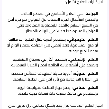
أبرز خيارات العلاج تشمل:
الجراحة:
هي العلاج الأساسي في معظم الحالات،
وتتضمن استئصال الجزء المصاب من القولون مع جزء آمن
من النسيج السليم والغدد الليمفاوية المجاورة. وفي
المراحل المبكرة جدًا قد تكفي الإزالة بالمنظار.
العلاج الكيميائي:
يستخدم أدوية لقتل الخلايا السرطانية
أو منع انقسامها، وقد يُعطى قبل الجراحة لتصغير الورم أو
بعدها لمنع عودته.
العلاج الإشعاعي:
يُستخدم أكثر في سرطان المستقيم،
ويعتمد على أشعة عالية الطاقة لتدمير الخلايا السرطانية.
العلاج الموجّه:
أدوية حديثة تستهدف خصائص محددة
في الخلايا السرطانية مع تأثير أقل على الخلايا السليمة.
العلاج المناعي:
يحفز جهاز المناعة لمهاجمة الورم،
ويُستخدم في حالات معينة ذات سمات جينية خاصة.
اختيار العلاج المناسب قرار يُتخذ بشكل جماعي بين فريق طبي