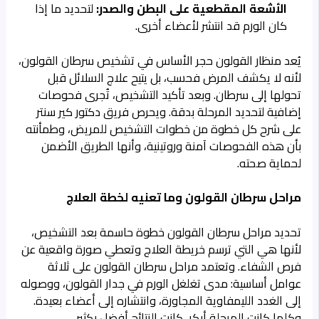
الأشعة المقطعية على البطن والصدر:
لتحديد ما إذا
كان الورم قد انتشر لأعضاء أخرى.
يُعد منظار القولون حجر الأساس في تشخيص سرطان القولون،
لأنه لا يكشف المرض فحسب، بل يتيح علاج السلائل قبل
تحولها إلى سرطان. وبعد تأكيد التشخيص، تُجرى فحوصات
إضافية لتحديد المرحلة بدقة. ويحرص فريق دكتور كير سنتر
على شرح كل خطوة من خطوات التشخيص للمريض، وطمأنته
بأن هذه الفحوصات آمنة وروتينية، وأنها الطريق الأضمن
لحماية صحته.
مراحل سرطان القولون وما تعنيه لخطة العلاج
تحديد مراحل سرطان القولون خطوة حاسمة بعد التشخيص،
لأنها هي التي ترسم خريطة العلاج وتعطي صورة واقعية عن
فرص الشفاء. وتعتمد مراحل سرطان القولون على ثلاثة
عوامل أساسية: مدى تغلغل الورم في جدار القولون، ووصوله
إلى الغدد الليمفاوية المجاورة، وانتشاره إلى أعضاء بعيدة.
وكلما كانت المرحلة أبكر، كانت النتائج أفضل بكثير.