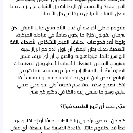
السن فقط؛ والحقيقة أن الإصابات بين الشباب في تزايد، مما
يجعل الانتباه للأعراض مهمًا في كل الأعمار.
مفهوم خاطئ آخر هو أن غياب الألم يعني غياب المرض. لكن
سرطان القولون كثيرًا ما يكون صامتًا في مراحله المبكرة،
ولهذا تُعد فحوصات الكشف المبكر للأشخاص الأصحاء بالغة
الأهمية. كذلك يظن البعض أن نزول الدم مع البراز سببه
البواسير دائمًا، فيتجاهلونه؛ والصواب أن أي نزيف متكرر
يستوجب الفحص لاستبعاد الأسباب الأخطر. ومن المعتقدات
الضارة أيضًا أن المنظار إجراء مؤلم ومخيف، بينما هو في
الواقع فحص آمن يُجرى تحت تخدير خفيف ولا يسبب ألمًا
يُذكر. تصحيح هذه المفاهيم خطوة أولى نحو وعي صحي
سليم، وهو ما نسعى إليه دائمًا في دكتور كير سنتر.
متى يجب أن تزور الطبيب فورًا؟
كثير من المرضى يؤجلون زيارة الطبيب خوفًا أو إحراجًا، وهو
خطأ قد يكلفهم غاليًا. القاعدة الذهبية هنا بسيطة: أي عرض