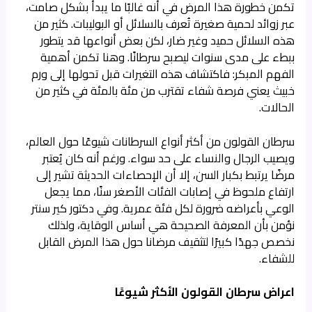
تكمن خطورة هذا المرض في أنه غالبًا ما يبدأ بشكل صامت،
عبر زوائد لحمية صغيرة تُعرف بالسلائل أو البوليبات. كثير من
هذه السلائل حميد وغير ضار، لكن بعض أنواعها قد يتطور
ببطء على مدى سنوات ليصبح سرطانًا. وهنا تكمن أهمية
الفهم المبكر: فاكتشاف هذه التغيرات قبل تحولها إلى ورم
خبيث يعني فرصة شفاء تقترب من مئة بالمئة في كثير من
الحالات.
سرطان القولون من أكثر أنواع السرطانات شيوعًا حول العالم،
ويصيب الرجال والنساء على حد سواء. ورغم أنه كان يُعتبر
مرضًا يرتبط بكبار السن، إلا أن الإحصاءات الحديثة تشير إلى
ارتفاع ملحوظ في إصابات الفئات الأصغر سنًا، مما يجعل
الوعي بأعراضه ضرورة لكل فئة عمرية. وفي دكتور كير سنتر
نؤمن بأن المعرفة الصحيحة هي أساس الوقاية، ولذلك
نخصص جهدًا كبيرًا لتثقيف مرضانا حول هذا المرض القابل
للشفاء.
اعراض سرطان القولون الأكثر شيوعًا