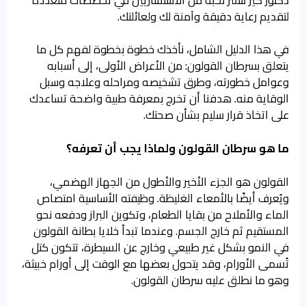
لتقديم رعاية دقيقة وآمنة لك ولعائلتك.
في هذا الدليل الشامل، نأخذك خطوة بخطوة لفهم كل ما
يتعلق بسرطان القولون: من الأعراض الأولى، إلى أسبابه
وعوامل خطورته، وطرق تشخيصه ومراحله وعلاجه وسبل
الوقاية منه. هدفنا أن تخرج بمعرفة طبية واضحة تساعدك
على اتخاذ قرار سليم بشأن صحتك.
ما هو سرطان القولون ولماذا يجب أن تعرفه؟
القولون هو الجزء الأخير والأطول من الجهاز الهضمي،
ويُعرف أيضًا بالأمعاء الغليظة. وظيفته الأساسية امتصاص
الماء والأملاح من بقايا الطعام، وتكوين البراز ودفعه نحو
المستقيم ثم خارج الجسم. وعندما تبدأ خلايا بطانة القولون
في النمو بشكل غير طبيعي وخارج عن السيطرة، تتكون كتل
تُسمى الأورام، وقد يتحول بعضها مع الوقت إلى أورام خبيثة،
وهو ما نطلق عليه سرطان القولون.