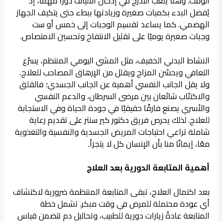
الوقت. وهنا يلعب التدرج في إدخال الألياف دورًا مهمًا، إذ
يُفضل البدء بكميات صغيرة وزيادتها ببطء حتى يتكيف الجهاز
الهضمي. كما يساعد تقسيم الوجبات إلى خمس أو ست
وجبات صغيرة يوميًا على تقليل الانتفاخ وتحسين الامتصاص.
النشاط البدني الخفيف، مثل المشي اليومي المنتظم، يسرّع
التعافي ويحسّن المزاج ويقلل من الإرهاق المصاحب للعلاج.
ولا يقل الجانب النفسي أهمية عن الجانب الجسدي؛ فالقلق
والاكتئاب شائعان بين مرضى السرطان، والدعم النفسي
والأسري يصنع فارقًا حقيقيًا في جودة الحياة وفي الاستجابة
للعلاج. لذلك يحرص فريق دكتور كير سنتر على تقديم رعاية
شاملة تراعي احتياجات المريض الجسدية والنفسية والتغذوية
معًا، إيمانًا منا بأن الإنسان كل لا يتجزأ.
أهمية المتابعة الدورية بعد العلاج
بعد اكتمال العلاج، تبقى المتابعة المنتظمة ضرورية لاكتشاف
أي عودة محتملة للمرض في وقت مبكر. تشمل خطة
المتابعة عادةً زيارات دورية للطبيب، وتحاليل دم تتضمن قياس