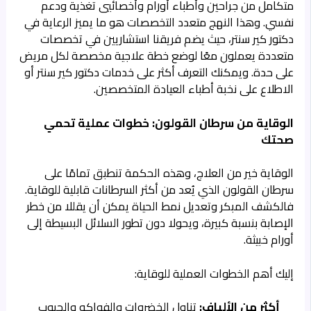
متكامل من جراحين وأطباء أورام وأخصائيي تغذية ودعم
نفسي. وهذا النهج متعدد التخصصات هو ما يميز الرعاية في
دكتور كير سنتر، حيث يضم فريقنا استشاريين في تخصصات
متعددة يعملون معًا لوضع خطة علاجية مخصصة لكل مريض
على حدة. ويمكنك التعرف أكثر على
خدمات دكتور كير سنتر
أو
الاطلاع على نخبة
أطباء العيادة
المتخصصين.
الوقاية من سرطان القولون: خطوات عملية تحمي
صحتك
الوقاية خير من العلاج، وهذه الحكمة تنطبق تمامًا على
سرطان القولون الذي يُعد من أكثر السرطانات قابلية للوقاية.
فالكشف المبكر وتعديل نمط الحياة يمكن أن يقللا من خطر
الإصابة بنسبة كبيرة، ويحولا دون تطور السلائل البسيطة إلى
أورام خبيثة.
إليك أهم الخطوات العملية للوقاية:
أكثر من الألياف:
تناول الخضروات والفواكه والحبوب