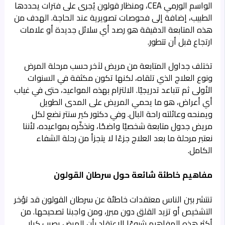
الواسم الورمي CEA، ومنظار قولون يُجرى على فترات يحددها
الطبيب، إضافة إلى فحوصات تصويرية عند الحاجة. الهدف من
هذه المتابعة الدقيقة هو رصد أي سلائل جديدة أو علامات
ارتجاع قبل أن تتطور.
تختلف جداول المتابعة من مريض لآخر حسب مرحلة المرض
ونوع العلاج الذي تلقاه، لكنها تكون مكثفة في السنوات
الأولى ثم تتباعد تدريجيًا. الالتزام بهذه المواعيد، حتى في غياب
أي أعراض، هو ما يحمي المريض على المدى الطويل
ويمنحه وعائلته راحة البال. وفي دكتور كير سنتر نضع لكل
مريض جدول متابعة شخصيًا واضحًا، ونذكّره بمواعيده، لأننا
نعتبر مرحلة ما بعد العلاج جزءًا لا يتجزأ من رحلة الشفاء
الكامل.
مفاهيم خاطئة شائعة حول سرطان القولون
تنتشر بين الناس معتقدات خاطئة عن سرطان القولون قد تؤخر
التشخيص أو تزيد القلق دون مبرر، ومن واجبنا تصحيحها. من
أكثر هذه المفاهيم شيوعًا الاعتقاد بأن المرض يصيب كبار