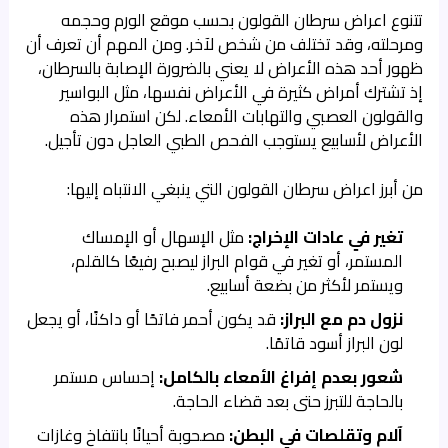
تتنوع اعراض سرطان القولون بحسب موقع الورم وحجمه
ومرحلته، وقد تختلف من شخص لآخر. ومن المهم أن تعرف أن
ظهور أحد هذه الأعراض لا يعني بالضرورة الإصابة بالسرطان،
إذ تشترك أمراض كثيرة في الأعراض نفسها، مثل البواسير
والقولون العصبي والتهابات الأمعاء. لكن استمرار هذه
الأعراض لأسابيع يستوجب الفحص الطبي العاجل دون تأجيل.
من أبرز اعراض سرطان القولون التي ينبغي الانتباه إليها:
تغير في عادات الإخراج:
مثل الإسهال أو الإمساك
المستمر، أو تغير في قوام البراز ليصبح رفيعًا كالقلم،
ويستمر لأكثر من بضعة أسابيع.
نزول دم مع البراز:
قد يكون أحمر فاتحًا أو داكنًا، أو يجعل
لون البراز أسود قاتمًا.
شعور بعدم إفراغ الأمعاء بالكامل:
إحساس مستمر
بالحاجة للتبرز حتى بعد قضاء الحاجة.
آلام وتقلصات في البطن:
مصحوبة أحيانًا بانتفاخ وغازات