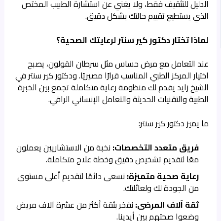
الدليل للتثقيف فقط، ولا يغني عن استشارة الطبيب المختص
الذي يستطيع تقييم حالتك بشكل دقيق.
لماذا تختار دكتور كير سنتر لرعايتك الصحية؟
عند التعامل مع مرض حساس مثل سرطان القولون، يصبح
اختيار المركز الطبي المناسب قرارًا مصيريًا. ودكتور كير سنتر في
الشيخ زايد يقدم لك منظومة رعاية متكاملة تجمع بين الخبرة
الطبية والتقنيات الحديثة والتعامل الإنساني الراقي.
ما يميز دكتور كير سنتر:
فريق متعدد التخصصات:
نخبة من الاستشاريين يعملون
معًا لتقديم تشخيص دقيق وخطة علاج متكاملة.
رعاية صحية متميزة:
نسعى دائمًا لتقديم أعلى مستوى
من الجودة لك ولعائلتك.
ثقة آلاف المرضى:
نفخر بثقة أكثر من عشرة آلاف مريض
وضعوا صحتهم بين أيدينا.