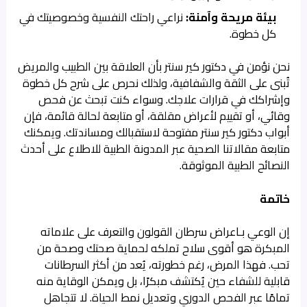
بيئة مريحة وآمنة:
نراعي راحتك النفسية وخصوصيتك في
كل خطوة.
نحن نؤمن في دكتور كير سنتر بأن العلاقة بين الطبيب والمريض
تُبنى على الثقة والشفافية، ولذلك نحرص على شرح كل خطوة
وإشراكك في قرارات علاجك. وسواء كنت تبحث عن فحص
وقائي، أو تقييم لأعراض مقلقة، أو متابعة لحالة قائمة، فإن
أبواب دكتور كير سنتر مفتوحة لاستقبالك ومساندتك. ويمكنك
متابعة مقالاتنا الصحية عبر
المدونة الطبية
للاطلاع على أحدث
النصائح الطبية الموثوقة.
خاتمة
إن الوعي بـاعراض سرطان القولون والتعرف على علاماته
المبكرة هو أقوى سلاح تملكه لحماية صحتك وصحة من
تحب. فهذا المرض، رغم خطورته، يُعد من أكثر السرطانات
قابلية للشفاء حين يُكتشف مبكرًا، بل ويمكن الوقاية منه
تمامًا عبر الفحص الدوري وتعديل نمط الحياة. لا تتجاهل