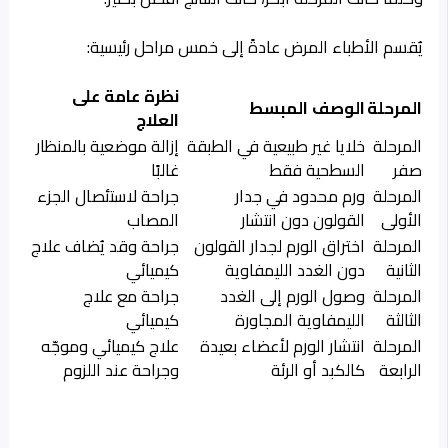
يُقسم الأطباء المرض عادةً إلى خمس مراحل رئيسية:
نظرة عامة على
المرحلة
الوصف المبسط
العلاج
المرحلة
خلايا غير طبيعية في الطبقة
إزالة موضعية بالمنظار
صفر
السطحية فقط
غالبًا
المرحلة
ورم محدود في جدار
جراحة لاستئصال الجزء
الأولى
القولون دون انتشار
المصاب
المرحلة
اختراق الورم لجدار القولون
جراحة وقد يُضاف علاج
الثانية
دون الغدد الليمفاوية
كيميائي
المرحلة
وصول الورم إلى الغدد
جراحة مع علاج
الثالثة
الليمفاوية المجاورة
كيميائي
المرحلة
انتشار الورم لأعضاء بعيدة
علاج كيميائي وموجّه
الرابعة
كالكبد أو الرئة
وجراحة عند اللزوم