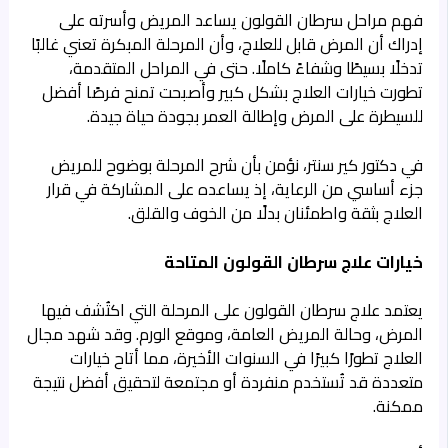
فهم مراحل سرطان القولون يساعد المريض وأسرته على
إدراك أن المرض قابل للعلاج، وأن المرحلة المبكرة تعني غالبًا
تدخلًا بسيطًا وشفاءً كاملًا. حتى في المراحل المتقدمة،
تطورت خيارات العلاج بشكل كبير وأصبحت تمنح فرصًا أفضل
للسيطرة على المرض وإطالة العمر بجودة حياة جيدة.
في دكتور كير سنتر، نؤمن بأن شرح المرحلة بوضوح للمريض
جزء أساسي من الرعاية، إذ يساعده على المشاركة في قرار
العلاج بثقة واطمئنان بدلًا من الخوف والقلق.
خيارات علاج سرطان القولون المتاحة
يعتمد علاج سرطان القولون على المرحلة التي اكتُشف فيها
المرض، وحالة المريض العامة، وموقع الورم. وقد شهد مجال
العلاج تطورًا كبيرًا في السنوات الأخيرة، مما أتاح خيارات
متعددة قد تُستخدم منفردة أو مجتمعة لتحقيق أفضل نتيجة
ممكنة.