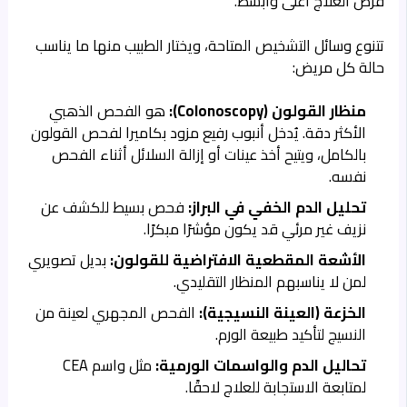
فرص العلاج أعلى وأبسط.
تتنوع وسائل التشخيص المتاحة، ويختار الطبيب منها ما يناسب
حالة كل مريض:
منظار القولون (Colonoscopy):
هو الفحص الذهبي
الأكثر دقة. يُدخل أنبوب رفيع مزود بكاميرا لفحص القولون
بالكامل، ويتيح أخذ عينات أو إزالة السلائل أثناء الفحص
نفسه.
تحليل الدم الخفي في البراز:
فحص بسيط للكشف عن
نزيف غير مرئي قد يكون مؤشرًا مبكرًا.
الأشعة المقطعية الافتراضية للقولون:
بديل تصويري
لمن لا يناسبهم المنظار التقليدي.
الخزعة (العينة النسيجية):
الفحص المجهري لعينة من
النسيج لتأكيد طبيعة الورم.
تحاليل الدم والواسمات الورمية:
مثل واسم CEA
لمتابعة الاستجابة للعلاج لاحقًا.