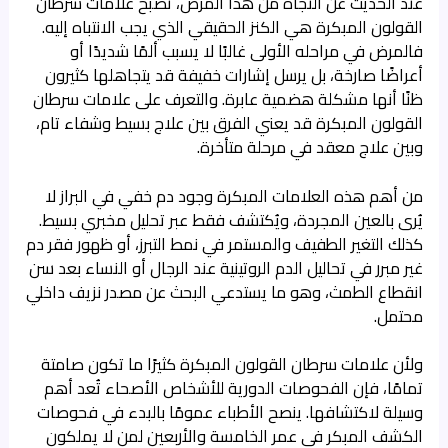
عند الحديث عن النجاة من هذا المرض، تصبح علامات سرطان
القولون المبكرة هي الكنز الحقيقي الذي يجب الانتباه إليه.
فالمرض في مراحله الأولى غالبًا لا يسبب ألمًا شديدًا أو
أعراضًا صارخة، بل يرسل إشارات خفيفة قد يتجاهلها كثيرون
ظنًا أنها مشكلة هضمية عابرة. والتعرف على علامات سرطان
القولون المبكرة قد يعني الفرق بين علاج بسيط وشفاء تام،
وبين علاج معقد في مرحلة متأخرة.
من أهم هذه العلامات المبكرة وجود دم خفي في البراز لا
يُرى بالعين المجردة، ويُكتشف فقط عبر تحليل مخبري بسيط.
كذلك التغير الطفيف والمستمر في نمط التبرز، أو ظهور فقر دم
غير مبرر في تحاليل الدم الروتينية عند الرجال أو النساء بعد سن
انقطاع الطمث، وهو ما يستدعي البحث عن مصدر نزيف داخلي
محتمل.
ولأن علامات سرطان القولون المبكرة كثيرًا ما تكون صامتة
تمامًا، فإن الفحوصات الدورية للأشخاص الأصحاء تُعد أهم
وسيلة لاكتشافها. ينصح الأطباء عمومًا بالبدء في فحوصات
الكشف المبكر في عمر الخامسة والأربعين لمن لا يملكون