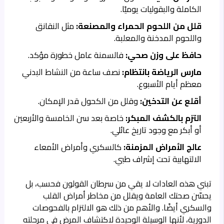
الكاملة والبقوليات يوميًا.
قلل من اللحوم الحمراء والمصنعة:
مثل النقانق
واللحوم المدخنة والمعلبة.
حافظ على وزن صحي:
فالسمنة عامل خطورة مؤكد.
مارس الرياضة بانتظام:
نصف ساعة من النشاط البدني
معظم أيام الأسبوع.
أقلع عن التدخين:
وقلل من الكحول قدر الإمكان.
التزم بالكشف المبكر:
خاصة بعد سن الخامسة والأربعين
أو أبكر مع وجود تاريخ عائلي.
عالج الأمراض المزمنة:
كالسكري وأمراض الأمعاء
الالتهابية تحت إشراف طبي.
تبني هذه العادات لا يقي من سرطان القولون فحسب، بل
يحسّن صحتك العامة ويقلل من مخاطر أمراض القلب
والسكري أيضًا. والأهم من ذلك هو الالتزام بالفحوصات
الدورية، لأنها الوسيلة الوحيدة لاكتشاف المرض في مرحلته