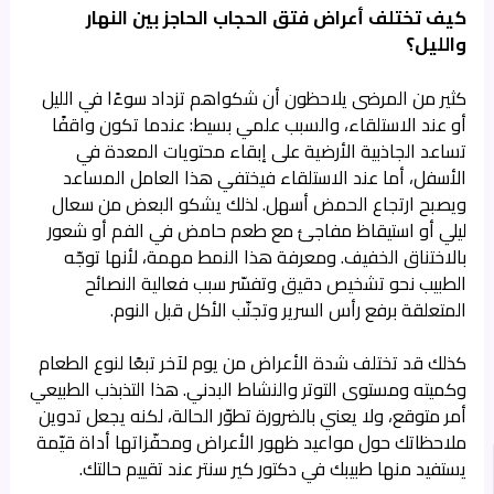
كيف تختلف أعراض فتق الحجاب الحاجز بين النهار
والليل؟
كثير من المرضى يلاحظون أن شكواهم تزداد سوءًا في الليل
أو عند الاستلقاء، والسبب علمي بسيط: عندما تكون واقفًا
تساعد الجاذبية الأرضية على إبقاء محتويات المعدة في
الأسفل، أما عند الاستلقاء فيختفي هذا العامل المساعد
ويصبح ارتجاع الحمض أسهل. لذلك يشكو البعض من سعال
ليلي أو استيقاظ مفاجئ مع طعم حامض في الفم أو شعور
بالاختناق الخفيف. ومعرفة هذا النمط مهمة، لأنها توجّه
الطبيب نحو تشخيص دقيق وتفسّر سبب فعالية النصائح
المتعلقة برفع رأس السرير وتجنّب الأكل قبل النوم.
كذلك قد تختلف شدة الأعراض من يوم لآخر تبعًا لنوع الطعام
وكميته ومستوى التوتر والنشاط البدني. هذا التذبذب الطبيعي
أمر متوقع، ولا يعني بالضرورة تطوّر الحالة، لكنه يجعل تدوين
ملاحظاتك حول مواعيد ظهور الأعراض ومحفّزاتها أداة قيّمة
يستفيد منها طبيبك في دكتور كير سنتر عند تقييم حالتك.