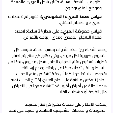
يظهر في الأشعة السينية، فيُبيّن شكل المريء والمعدة
وموضع الفتق بوضوح.
قياس ضغط المريء (المانومتري):
لتقييم قوة عضلات
المريء والصمام السفلي.
قياس حموضة المريء على مدار 24 ساعة:
لتحديد
مقدار الارتجاع الحمضي ومدى ارتباطه بالأعراض.
يجمع الأطباء بين هذه الأدوات بحسب الحالة، فليست كل
الفحوص ضرورية لكل مريض. وفي دكتور كير سنتر يتم اختيار
خطوات تشخيص فتق الحجاب الحاجز بشكل مدروس، بدءًا من
الأبسط والأقل تدخلًا، حرصًا على راحتك وعدم إرهاقك
بفحوصات لا تحتاجها. كما أن دقة تشخيص فتق الحجاب
الحاجز تنعكس مباشرة على نجاح العلاج، إذ تتيح للطبيب تمييز
هذه الحالة عن أمراض أخرى قد تتشابه معها في الأعراض
مثل القرحة أو مشكلات القلب.
يمكنك الاطلاع على
خدمات دكتور كير سنتر
لمعرفة
الفحوصات والخدمات التشخيصية المتاحة، والتعرّف على نخبة