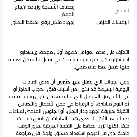
إضعاف الأنسجة وزيادة ارتجاع
التدخين
الحمض
الإمساك المزمن
إجهاد متكرر يرفع الضغط البطني
التعرّف على هذه العوامل خطوة أولى مهمة، ويستطيع
استشاريو دكتور كير سنتر مساعدتك في تقليل ما يمكن تعديله
منها ضمن نمط حياة صحي.
ومن الجوانب التي يغفل عنها كثيرون أن بعض العادات
اليومية البسيطة قد تكون من أسباب فتق الحجاب الحاجز أو
على الأقل من العوامل التي تفاقمه، مثل تناول وجبة ضخمة
ثم النوم مباشرة، أو الإفراط في حمل الأطفال والأكياس
الثقيلة بطريقة تجهد جدار البطن، أو الجلوس المنحني لساعات
طويلة بعد الأكل. لا تعني هذه العادات أن الفتق سيحدث
حتمًا، لكنها تزيد الضغط على الفتحة المريئية بمرور الوقت،
خاصة لدى من لديهم استعداد مسبق. ولهذا فإن مراجعة