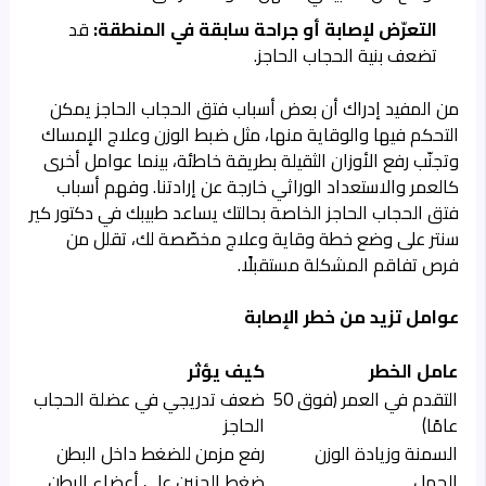
التعرّض لإصابة أو جراحة سابقة في المنطقة:
قد
تضعف بنية الحجاب الحاجز.
من المفيد إدراك أن بعض أسباب فتق الحجاب الحاجز يمكن
التحكم فيها والوقاية منها، مثل ضبط الوزن وعلاج الإمساك
وتجنّب رفع الأوزان الثقيلة بطريقة خاطئة، بينما عوامل أخرى
كالعمر والاستعداد الوراثي خارجة عن إرادتنا. وفهم أسباب
فتق الحجاب الحاجز الخاصة بحالتك يساعد طبيبك في دكتور كير
سنتر على وضع خطة وقاية وعلاج مخصّصة لك، تقلل من
فرص تفاقم المشكلة مستقبلًا.
عوامل تزيد من خطر الإصابة
عامل الخطر
كيف يؤثر
التقدم في العمر (فوق 50
ضعف تدريجي في عضلة الحجاب
عامًا)
الحاجز
السمنة وزيادة الوزن
رفع مزمن للضغط داخل البطن
الحمل
ضغط الجنين على أعضاء البطن