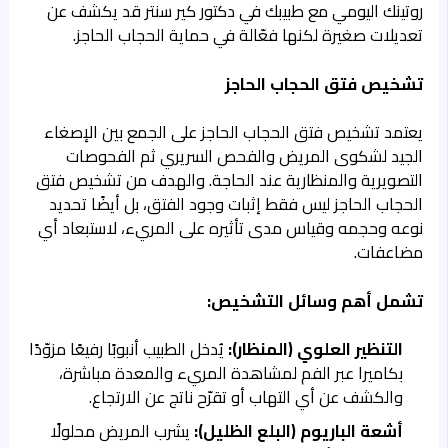
روتينك اليومي مع طبيبك في دكتور كير سنتر قد يكشف عن
تعديلات صغيرة لكنها فعّالة في حماية الحجاب الحاجز.
تشخيص فتق الحجاب الحاجز
يعتمد تشخيص فتق الحجاب الحاجز على الجمع بين الإصغاء
الجيد لشكوى المريض والفحص السريري ثم الفحوصات
التصويرية والمنظارية عند الحاجة. والهدف من تشخيص فتق
الحجاب الحاجز ليس فقط إثبات وجود الفتق، بل أيضًا تحديد
نوعه وحجمه وقياس مدى تأثيره على المريء، لاستبعاد أي
مضاعفات.
تشمل أهم وسائل التشخيص:
التنظير العلوي (المنظار):
يُدخل الطبيب أنبوبًا رفيعًا مزوّدًا
بكاميرا عبر الفم لمشاهدة المريء والمعدة مباشرة،
والكشف عن أي التهاب أو تقرّح ناتج عن الارتجاع.
أشعة الباريوم (البلع الظليل):
يشرب المريض محلولًا