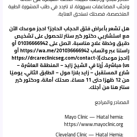
وتجنّب المضاعفات بسهولة. لا تتردد في طلب المشورة الطبية
المتخصصة، فصحتك تستحق العناية.
هل تشعر بأعراض فتق الحجاب الحاجز؟ احجز موعدك الآن
مع استشاريي دكتور كير سنتر للحصول على تشخيص
دقيق وخطة علاج مناسبة. اتصل على 01036666942 أو
راسلنا عبر واتساب https://wa.me/201036666942 أو
[احجز موعدك](https://drcareclinicseg.com/contact-
us) مباشرة. زُرنا في الشيخ زايد – المنطقة العاشرة –
شارع المستقبل – زايد بلازا مول – الطابق الثاني، يوميًا
من 12 ظهرًا حتى 11 مساءً. صحتك أمانة، ودكتور كير
سنتر هنا من أجلك.
المصادر والمراجع
Mayo Clinic — Hiatal hernia:
https://www.mayoclinic.org
Cleveland Clinic — Hiatal Hernia: