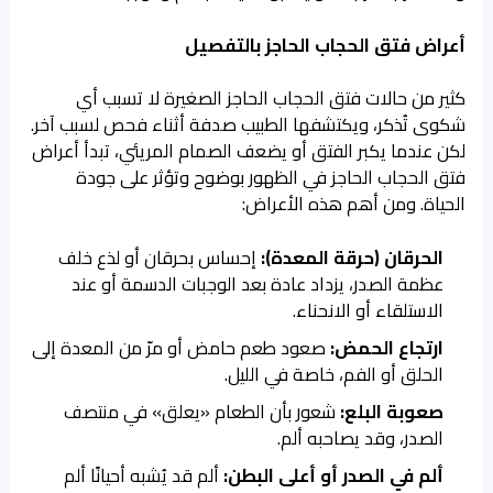
أعراض فتق الحجاب الحاجز بالتفصيل
كثير من حالات فتق الحجاب الحاجز الصغيرة لا تسبب أي
شكوى تُذكر، ويكتشفها الطبيب صدفة أثناء فحص لسبب آخر.
لكن عندما يكبر الفتق أو يضعف الصمام المريئي، تبدأ أعراض
فتق الحجاب الحاجز في الظهور بوضوح وتؤثر على جودة
الحياة. ومن أهم هذه الأعراض:
الحرقان (حرقة المعدة):
إحساس بحرقان أو لذع خلف
عظمة الصدر، يزداد عادة بعد الوجبات الدسمة أو عند
الاستلقاء أو الانحناء.
ارتجاع الحمض:
صعود طعم حامض أو مرّ من المعدة إلى
الحلق أو الفم، خاصة في الليل.
صعوبة البلع:
شعور بأن الطعام «يعلق» في منتصف
الصدر، وقد يصاحبه ألم.
ألم في الصدر أو أعلى البطن:
ألم قد يُشبه أحيانًا ألم