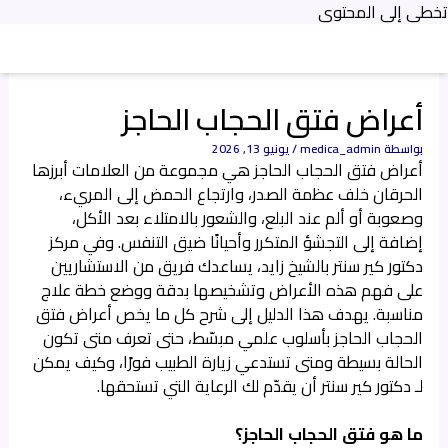
تخطي إلى المحتوى
أعراض فتق الحجاب الحاجز
بواسطة
medica_admin
/
يونيو 13, 2026
أعراض فتق الحجاب الحاجز هي مجموعة من العلامات أبرزها
الحرقان خلف عظمة الصدر، وارتجاع الحمض إلى المريء،
وصعوبة أو ألم عند البلع، والشعور بالامتلاء بعد الأكل،
إضافة إلى التجشؤ المتكرر وأحيانًا ضيق التنفس. وفي مركز
دكتور كير سنتر بالشيخ زايد، يساعدك فريق من الاستشاريين
على فهم هذه الأعراض وتشخيصها بدقة ووضع خطة علاج
مناسبة. يهدف هذا الدليل إلى شرح كل ما يخص أعراض فتق
الحجاب الحاجز بأسلوب علمي مبسّط، حتى تعرف متى تكون
الحالة بسيطة ومتى تستدعي زيارة الطبيب فورًا، وكيف يمكن
لـ دكتور كير سنتر أن يقدّم لك الرعاية التي تستحقها.
ما هو فتق الحجاب الحاجز؟