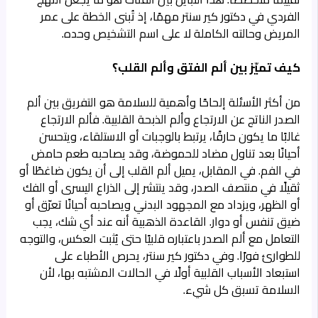
الفردي في دكتور كير سنتر مهمًا، إذ تُبنى الخطة على عمر
المريض وحالته الكاملة لا على اسم التشخيص وحده.
كيف تميّز بين ألم الفتق وألم القلب؟
من أكثر الأسئلة إلحاحًا وأهمية للسلامة هو التفريق بين ألم
الصدر الناتج عن الارتجاع وألم الذبحة القلبية. فألم الارتجاع
غالبًا ما يكون حارقًا، يرتبط بالوجبات أو الاستلقاء، ويتحسن
أحيانًا بعد تناول مضاد للحموضة، وقد يصاحبه طعم حامض
في الفم. في المقابل، يميل ألم القلب إلى أن يكون ضاغطًا أو
ثقيلًا في منتصف الصدر، وقد ينتشر إلى الذراع اليسرى أو الفك
أو الظهر، ويزداد مع المجهود البدني ويصاحبه أحيانًا تعرّق أو
ضيق تنفس أو دوار. القاعدة الذهبية أنه عند أي شك، يجب
التعامل مع ألم الصدر باعتباره قلبيًا حتى يُثبت العكس، والتوجه
للطوارئ فورًا. وفي دكتور كير سنتر، يحرص الأطباء على
استبعاد الأسباب القلبية أولًا في الحالات المشتبه بها، لأن
السلامة تسبق كل شيء.