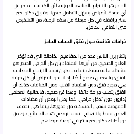
الحاجز هو الالتزام بالمتابعة الدورية، لأن الكشف المبكر عن
أي عودة للأعراض يسهّل التعامل معها. وفريق دكتور كير
سنتر يرافقك في كل مرحلة من هذه الرحلة، من التشخيص
حتى التعافي الكامل.
خرافات شائعة حول فتق الحجاب الحاجز
ينتشر بين الناس عدد من المفاهيم الخاطئة التي قد تؤخر
العلاج الصحيح. من أبرزها الاعتقاد بأن كل ألم في الصدر هو
مشكلة قلبية فقط، بينما قد يكون سببه الارتجاع المصاحب
للفتق؛ والعكس صحيح أيضًا، إذ لا يجوز افتراض أن كل حرقة
هي مجرد فتق دون استبعاد القلب. ومن الخرافات كذلك أن
الفتق يتطلب جراحة دائمًا، وهذا غير صحيح، فالغالبية العظمى
يُدارون دون تدخل جراحي. كما يظن البعض أن مضادات
الحموضة تشفي المشكلة من جذورها، بينما هي تخفف
العرض فقط ولا تعالج السبب. توضيح هذه الحقائق جزء من
دور أطباء دكتور كير سنتر في توعية مرضاهم.