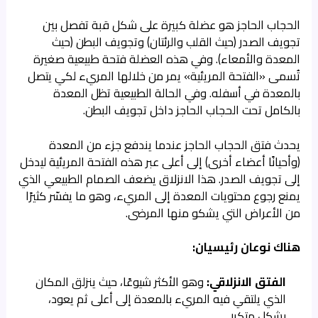
الحجاب الحاجز هو عضلة كبيرة على شكل قبة تفصل بين
تجويف الصدر (حيث القلب والرئتان) وتجويف البطن (حيث
المعدة والأمعاء). وفي هذه العضلة فتحة طبيعية صغيرة
تُسمى «الفتحة المريئية» يمر من خلالها المريء لكي يتصل
بالمعدة في أسفله. وفي الحالة الطبيعية تظل المعدة
بالكامل تحت الحجاب الحاجز داخل تجويف البطن.
يحدث فتق الحجاب الحاجز عندما يندفع جزء من المعدة
(وأحيانًا أعضاء أخرى) إلى أعلى عبر هذه الفتحة المريئية ليدخل
إلى تجويف الصدر. هذا الانزلاق يضعف الصمام الطبيعي الذي
يمنع رجوع محتويات المعدة إلى المريء، وهو ما يفسّر كثيرًا
من الأعراض التي يشكو منها المرضى.
هناك نوعان رئيسيان:
الفتق الانزلاقي:
وهو الأكثر شيوعًا، حيث ينزلق المكان
الذي يلتقي فيه المريء بالمعدة إلى أعلى ثم يعود،
بشكل متكرر.