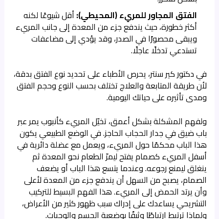
الفتق المجاور للمريء (المحيطي):
أقل شيوعًا لكنه
أكثر خطورة، حيث يندفع جزء من المعدة إلى جانب المريء
ويبقى محصورًا في الصدر، وقد يؤدي إلى مضاعفات
تستدعي تدخلًا عاجلًا.
في دكتور كير سنتر، يحرص الأطباء على تحديد نوع الفتق بدقة،
لأن طريقة المتابعة والعلاج تختلف بحسب النوع وحجم الفتق
ومدى تأثيره على حياتك اليومية.
ولفهم المشكلة بشكل أعمق، تخيّل المريء كأنبوب يمر عبر
باب ضيق في جدار الحجاب الحاجز. في الوضع الطبيعي يكون
هذا الباب محكمًا حول المريء، ويعمل مع عضلة دائرية في
أسفل المريء كصمام يفتح ليمرّ الطعام نحو المعدة ثم
ينغلق ليمنع رجوعه. وعندما يتسع هذا الباب أو يضعف
الصمام، يصبح من السهل أن يندفع جزء من المعدة لأعلى
وأن يرتد الحمض إلى المريء. هذا الفهم البسيط للتركيب
التشريحي يساعدك على إدراك سبب ظهور كثير من الأعراض،
ولماذا ترتبط ارتباطًا وثيقًا بوضعية الجسم والوجبات.