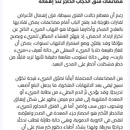
مضاعفات فتق الحجاب الحاجز عند إهماله
رغم أن معظم حالات الفتق بسيطة، فإن إهمال الأعراض
لفترات طويلة قد يفتح الباب أمام مضاعفات يمكن تفاديها
بالعلاج المبكر. وأكثرها شيوعًا هو التهاب المريء الناتج عن
تكرار ارتداد الحمض، إذ يتهيّج الغشاء المبطّن للمريء ويصبح
مؤلمًا وقد يتقرّح. ومع استمرار الالتهاب لسنوات، يمكن أن
تتغيّر طبيعة خلايا المريء السفلي في حالة تُعرف بـ«مريء
باريت»، وهي حالة تستوجب متابعة دقيقة لأنها تزيد قليلًا من
خطر مشكلات أخطر على المدى البعيد.
من المضاعفات المحتملة أيضًا تضيّق المريء نتيجة تكوّن
نسيج ليفي بعد الالتهابات المتكررة، ما يجعل البلع أصعب
تدريجيًا. وقد يؤدي نزّ الدم البطيء من بطانة المريء أو
المعدة الملتهبة إلى فقر دم مزمن يظهر على شكل إرهاق
وشحوب دون سبب واضح. أما في الفتق المجاور للمريء،
فالخطر الأكبر هو انحصار جزء المعدة في الصدر وتعرّضه
لنقص في التروية الدموية، وهي حالة طارئة تتطلب تدخلًا
جراحيًا سريعًا. ولهذا يشدّد أطباء دكتور كير سنتر على أن