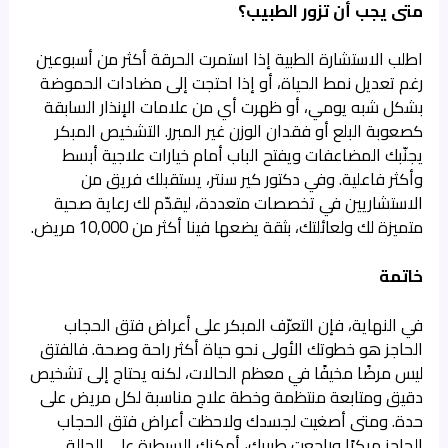
متى يجب أن تزور الطبيب؟
اطلب الاستشارة الطبية إذا استمرت الحرقة أكثر من أسبوعين
رغم تعديل نمط الحياة، أو إذا احتجت إلى مضادات الحموضة
بشكل شبه يومي، أو ظهرت أي من علامات الإنذار السابقة
كصعوبة البلع أو فقدان الوزن غير المبرر. التشخيص المبكر
يجنّبك المضاعفات ويفتح الباب أمام خيارات علاجية أبسط
وأكثر فاعلية. وفي
دكتور كير سنتر
، يستقبلك فريق من
الاستشاريين في تخصصات متعددة، ليقدّم لك رعاية صحية
متميزة لك ولعائلتك، بثقة يضعها فينا أكثر من 10,000 مريض.
خاتمة
في النهاية، فإن التعرّف المبكر على أعراض فتق الحجاب
الحاجز هو خطوتك الأولى نحو حياة أكثر راحة وصحة. فالفتق
ليس مرضًا مخيفًا في معظم الحالات، لكنه يحتاج إلى تشخيص
دقيق ومتابعة منتظمة وخطة علاج مناسبة لكل مريض على
حدة. ومتى أصغيت لجسدك ولاحظت أعراض فتق الحجاب
الحاجز مبكرًا وراجعت طبيبك، أمكنك السيطرة على الحالة