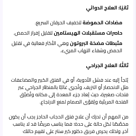
ثانيًا: العلاج الدوائي
مضادات الحموضة
لتخفيف الحرقان السريع.
حاصرات مستقبلات الهيستامين
لتقليل إفراز الحمض.
مثبطات مضخة البروتون
وهي الأكثر فعالية في تقليل
الحمض وشفاء التهاب المريء.
ثالثًا: العلاج الجراحي
يُلجأ إليه عند فشل الأدوية، أو في الفتق الكبير والمضاعفات
مثل الانحصار أو النزيف. وتُجرى غالبًا بالمنظار الجراحي عبر
فتحات صغيرة، حيث يُعاد جزء المعدة إلى مكانه وتُضيّق
الفتحة المريئية ويُقوّى الصمام لمنع الارتجاع.
من المهم أن تدرك أن علاج فتق الحجاب الحاجز يجب أن يكون
مخصّصًا لكل حالة على حدة؛ فما يناسب مريضًا قد لا يناسب
آخر. ولذلك يحرص فريق دكتور كير سنتر على تقييم حالتك