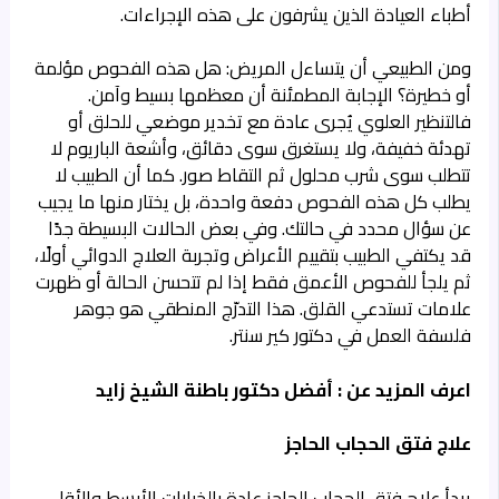
أطباء العيادة
الذين يشرفون على هذه الإجراءات.
ومن الطبيعي أن يتساءل المريض: هل هذه الفحوص مؤلمة
أو خطيرة؟ الإجابة المطمئنة أن معظمها بسيط وآمن.
فالتنظير العلوي يُجرى عادة مع تخدير موضعي للحلق أو
تهدئة خفيفة، ولا يستغرق سوى دقائق، وأشعة الباريوم لا
تتطلب سوى شرب محلول ثم التقاط صور. كما أن الطبيب لا
يطلب كل هذه الفحوص دفعة واحدة، بل يختار منها ما يجيب
عن سؤال محدد في حالتك. وفي بعض الحالات البسيطة جدًا
قد يكتفي الطبيب بتقييم الأعراض وتجربة العلاج الدوائي أولًا،
ثم يلجأ للفحوص الأعمق فقط إذا لم تتحسن الحالة أو ظهرت
علامات تستدعي القلق. هذا التدرّج المنطقي هو جوهر
فلسفة العمل في دكتور كير سنتر.
اعرف المزيد عن :
أفضل دكتور باطنة الشيخ زايد
علاج فتق الحجاب الحاجز
يبدأ علاج فتق الحجاب الحاجز عادة بالخيارات الأبسط والأقل