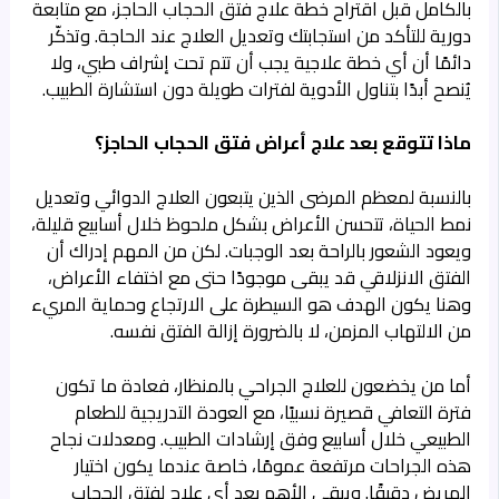
بالكامل قبل اقتراح خطة علاج فتق الحجاب الحاجز، مع متابعة
دورية للتأكد من استجابتك وتعديل العلاج عند الحاجة. وتذكّر
دائمًا أن أي خطة علاجية يجب أن تتم تحت إشراف طبي، ولا
يُنصح أبدًا بتناول الأدوية لفترات طويلة دون استشارة الطبيب.
ماذا تتوقع بعد علاج أعراض فتق الحجاب الحاجز؟
بالنسبة لمعظم المرضى الذين يتبعون العلاج الدوائي وتعديل
نمط الحياة، تتحسن الأعراض بشكل ملحوظ خلال أسابيع قليلة،
ويعود الشعور بالراحة بعد الوجبات. لكن من المهم إدراك أن
الفتق الانزلاقي قد يبقى موجودًا حتى مع اختفاء الأعراض،
وهنا يكون الهدف هو السيطرة على الارتجاع وحماية المريء
من الالتهاب المزمن، لا بالضرورة إزالة الفتق نفسه.
أما من يخضعون للعلاج الجراحي بالمنظار، فعادة ما تكون
فترة التعافي قصيرة نسبيًا، مع العودة التدريجية للطعام
الطبيعي خلال أسابيع وفق إرشادات الطبيب. ومعدلات نجاح
هذه الجراحات مرتفعة عمومًا، خاصة عندما يكون اختيار
المريض دقيقًا. ويبقى الأهم بعد أي علاج لفتق الحجاب