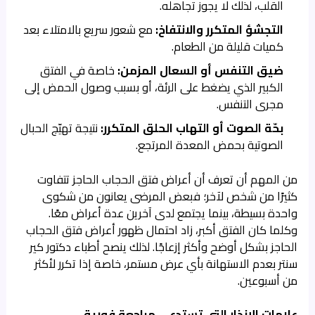
القلب، لذلك لا يجوز تجاهله.
التجشؤ المتكرر والانتفاخ:
مع شعور سريع بالامتلاء بعد
كميات قليلة من الطعام.
ضيق التنفس أو السعال المزمن:
خاصة في الفتق
الكبير الذي يضغط على الرئة، أو بسبب وصول الحمض إلى
مجرى التنفس.
بحّة الصوت أو التهاب الحلق المتكرر:
نتيجة تهيّج الحبال
الصوتية بحمض المعدة المرتجع.
من المهم أن تعرف أن أعراض فتق الحجاب الحاجز تتفاوت
كثيرًا من شخص لآخر؛ فبعض المرضى يعانون من شكوى
واحدة بسيطة، بينما يجتمع لدى آخرين عدة أعراض معًا.
وكلما كان الفتق أكبر، زاد احتمال ظهور أعراض فتق الحجاب
الحاجز بشكل أوضح وأكثر إزعاجًا. لذلك ينصح أطباء دكتور كير
سنتر بعدم الاستهانة بأي عرض مستمر، خاصة إذا تكرر لأكثر
من أسبوعين.
علامات الإنذار التي تستدعي مراجعة فورية