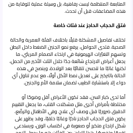
المتابعة المنتظمة ليست رفاهية، بل وسيلة عملية للوقاية من
هذه المضاعفات قبل أن تحدث.
فتق الحجاب الحاجز عند فئات خاصة
تختلف تفاصيل المشكلة قليلًا باختلاف الفئة العمرية والحالة
الصحية. فلدى الحوامل، يرفع نمو الجنين الضغط داخل البطن
وتسهم التغيّرات الهرمونية في ارتخاء الصمام المريئي، ما
يجعل أعراض الارتجاع شائعة جدًا خلال الثلث الأخير من الحمل،
لكنها غالبًا ما تتحسن تلقائيًا بعد الولادة. وينصح في هذه
الحالة بالتركيز على تعديل نمط الأكل أولًا، مع عدم تناول أي
دواء إلا باستشارة الطبيب لضمان سلامة الأم والجنين.
أما لدى كبار السن، فقد تكون الأعراض أقل وضوحًا أو
مختلطة بأمراض أخرى مثل مشكلات القلب، ما يجعل التقييم
الدقيق ضروريًا قبل وصف أي علاج. وفي الأطفال والرضّع،
يكون فتق الحجاب الحاجز نادرًا وغالبًا خلقيًا، وقد يظهر على
شكل ارتجاع متكرر أو صعوبة في اكتساب الوزن، ويستدعي
تقييمًا متخصصًا. هذا التباين بين الفئات هو ما يجعل النهج