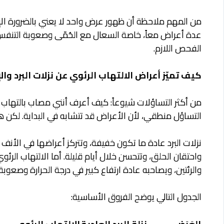
من المهم ملاحظة أن ظهور عرض واحد لا يعني بالضرورة الإص
عدة أعراض معاً، خاصة السعال مع الحُمّى وصعوبة التنفس، 
الفحص اللازم.
كيف تميّز أعراض الالتهاب الرئوي عن نزلات البرد والإ
من أكثر التساؤلات شيوعاً: كيف أعرف أنني مصاب بالتهاب ر
التساؤل منطقي، لأن الأعراض قد تتشابه في البداية. لكن هن
نزلات البرد عادة ما تكون خفيفة، وتتركز أعراضها في الأن
واحتقان الحلق، وتتحسن خلال أيام قليلة. أما الالتهاب الرئو
والرئتين، ويصاحبه عادة ارتفاع كبير في درجة الحرارة وصعو
الجدول التالي يوضح الفروق الأساسية: