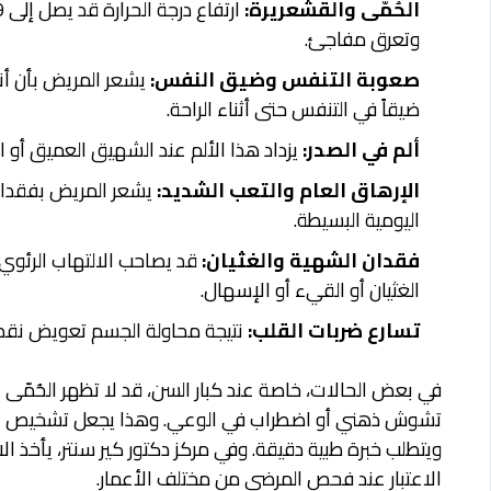
الحُمّى والقشعريرة:
وتعرق مفاجئ.
صعوبة التنفس وضيق النفس:
يشعر المريض بأن أن
ضيقاً في التنفس حتى أثناء الراحة.
ألم في الصدر:
يزداد هذا الألم عند الشهيق العميق أو ال
الإرهاق العام والتعب الشديد:
يشعر المريض بفقدان
اليومية البسيطة.
فقدان الشهية والغثيان:
قد يصاحب الالتهاب الرئوي
الغثيان أو القيء أو الإسهال.
تسارع ضربات القلب:
نتيجة محاولة الجسم تعويض نق
في بعض الحالات، خاصة عند كبار السن، قد لا تظهر الحُمّى 
تشوش ذهني أو اضطراب في الوعي. وهذا يجعل تشخيص الال
ويتطلب خبرة طبية دقيقة. وفي مركز دكتور كير سنتر، يأخذ 
الاعتبار عند فحص المرضى من مختلف الأعمار.