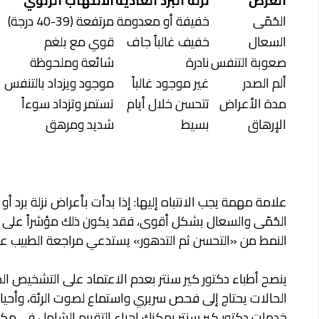
العَرَض
نزلة البرد العادية
الالتهاب الرئوي
الحُمّى
خفيفة أو معدومة
مرتفعة (39-40 درجة)
السعال
خفيف غالباً جاف
قوي مع بلغم
صعوبة التنفس
نادرة
شائعة وملحوظة
ألم الصدر
غير موجود غالباً
موجود ويزداد بالتنفس
مدة الأعراض
تتحسن خلال أيام
تستمر وتزداد سوءاً
الإرهاق
بسيط
شديد ومرهق
علامة مهمة يجب الانتباه إليها: إذا بدأت بأعراض نزلة برد أو 
الحُمّى والسعال بشكل أقوى، فقد يكون ذلك مؤشراً على تط
النمط من «التحسن ثم التدهور» يستدعي مراجعة الطبيب على
ينصح أطباء دكتور كير سنتر بعدم الاعتماد على التشخيص الذا
الحالات يحتاج إلى فحص سريري واستماع لصوت الرئة، وأحيان
خدمات دكتور كير سنتر
يمكنك إجراء التقييم الشامل في مكا