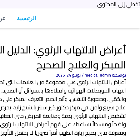
تخطي إلى المحتوى
الرئيسية
عن
أعراض الالتهاب الرئوي: الدليل 
المبكر والعلاج الصحيح
بواسطة
medica_admin
/
يونيو 24, 2026
أعراض الالتهاب الرئوي هي مجموعة من العلامات التي تظه
التهاب الحويصلات الهوائية وامتلاءها بالسوائل أو الصديد،
والحُمّى، وصعوبة التنفس، وألم الصدر. التعرف المبكر على
علاج سريع وآمن. في مركز دكتور كير سنتر بالشيخ زايد، يح
تشخيص الالتهاب الرئوي بدقة ومتابعة المريض حتى التعافي ا
واضحاً ومبسطاً يساعدك على فهم أعراض الالتهاب الرئوي والتم
ومعرفة متى يصبح زيارة الطبيب أمراً ضرورياً لا يحتمل التأجيل