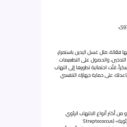
دوى.
 فعّالة، مثل غسل اليدين باستمرار،
 التدخين، والحصول على التطعيمات
اً، قلّت احتمالية تطورها إلى التهاب
اعدتك على حماية جهازك التنفسي
و من أكثر أنواع الالتهاب الرئوي
شيوعاً وخطورة في الوقت نفسه. تُعد بكتيريا «المكورات الرئوية» (Streptococcus