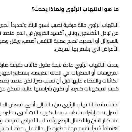
ما هو الالتهاب الرئوي ولماذا يحدث؟
الالتهاب الرئوي حالة مرضية تصيب نسيج الرئة، وتحديداً الح
عن تبادل الأكسجين وثاني أكسيد الكربون في الدم. عندما 
بالسوائل أو الصديد، تصبح عملية التنفس أصعب، ويقل وصو
الأعراض التي يشعر بها المريض.
يحدث الالتهاب الرئوي عادة نتيجة دخول كائنات دقيقة ضارة إلى
الفيروسات أو الفطريات. في الحالة الطبيعية، يستطيع الجها
الكائنات والقضاء عليها قبل أن تسبب ضرراً. لكن عندما يضع
كمية الميكروبات كبيرة، أو تكون شراستها عالية، تتمكن من
تختلف شدة الالتهاب الرئوي من حالة إلى أخرى. فبعض الح
المنزل تحت إشراف الطبيب، بينما تكون حالات أخرى خطي
عند كبار السن والأطفال الرضع وأصحاب الأمراض المزمنة. وله
اهتماماً كبيراً بتقييم درجة خطورة كل حالة على حدة، لاختيار