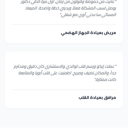
"عانيت من حموضة وقولون من زمان، أول مرة ألاقي دكتور
يوصل لسبب المشكلة فعلاً ويديني خطة واضحة. الميعاد
المسائي ساعدني أوي مع شغلي."
مريض بعيادة الجهاز الهضمي
"عملت إيكو ورسم قلب لوالدي والاستشاري كان دقيق ومحترم
جداً، والمكان نضيف ومريح. اطمنيت على قلب أبويا والمتابعة
كانت ممتازة."
مرافق بعيادة القلب