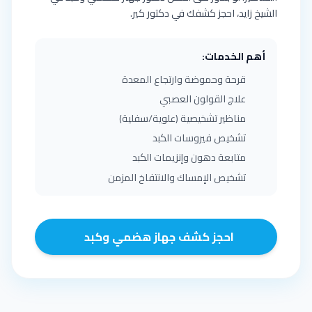
الشيخ زايد، احجز كشفك في دكتور كير.
أهم الخدمات:
قرحة وحموضة وارتجاع المعدة
علاج القولون العصبي
مناظير تشخيصية (علوية/سفلية)
تشخيص فيروسات الكبد
متابعة دهون وإنزيمات الكبد
تشخيص الإمساك والانتفاخ المزمن
احجز كشف جهاز هضمي وكبد