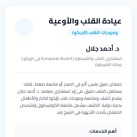
عيادة القلب والأوعية
وموجات القلب (الإيكو)
د. أحمد جلال
استشاري القلب والقسطرة | European Board في الإيكو |
زمالة القسطرة
خفقان، ضيق نفس، ألم في الصدر، أو متابعة ضغط.. قلبك
يستاهل كشف دقيق على إيد استشاري معتمد. د. أحمد جلال
بيقدم كشف ومتابعة وموجات قلب (إيكو) للكبار والأطفال
بخبرة دولية. الكشف بيشمل متابعة الكوليسترول وتشخيص
الخفقان بأحدث الأجهزة في الشيخ زايد.
أهم الخدمات: