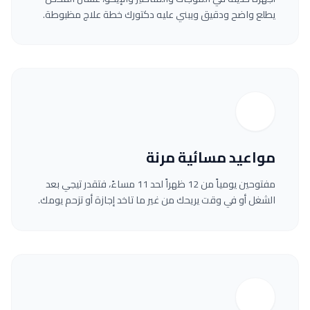
يطلع واضح ودقيق ويبني عليه دكتورك خطة علاج مظبوطة.
مواعيد مسائية مرنة
مفتوحين يومياً من 12 ظهراً لحد 11 مساءً، فتقدر تيجي بعد
الشغل أو في وقت يريحك من غير ما تاخد إجازة أو تزحم يومك.