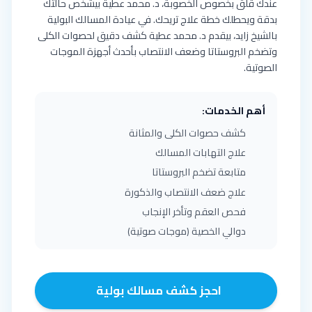
عندك قلق بخصوص الخصوبة، د. محمد عطية بيشخص حالتك
بدقة ويحطلك خطة علاج تريحك. في عيادة المسالك البولية
بالشيخ زايد، بيقدم د. محمد عطية كشف دقيق لحصوات الكلى
وتضخم البروستاتا وضعف الانتصاب بأحدث أجهزة الموجات
الصوتية.
أهم الخدمات:
كشف حصوات الكلى والمثانة
علاج التهابات المسالك
متابعة تضخم البروستاتا
علاج ضعف الانتصاب والذكورة
فحص العقم وتأخر الإنجاب
دوالي الخصية (موجات صوتية)
احجز كشف مسالك بولية